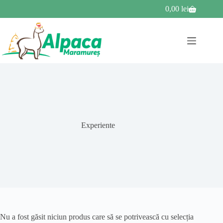
Sari
0,00
lei
Coș
la
de
conținut
cumpărături
Experiente
Nu a fost găsit niciun produs care să se potrivească cu selecția